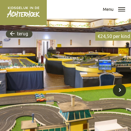
Menu
terug
€24,50 per kind