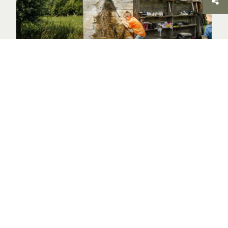
Buitenspelen in
de Achterhoek
Extra lang genieten?
Wil je langer dan één dag genieten van de
Achterhoek? Kies dan voor een kindvriendelijke
(boerderij)camping, een gezellig vakantiepark of een
sfeervolle Bed & Breakfast. Geniet van een
uitgebreid verblijf en maak je dagje uit met kinderen
compleet met een
heerlijke overnachting
. Ontdek de
leukste uitjes en gezelligste overnachtingstips op
Kidsgeluk.nl! Vergeet ook niet om een kijkje te nemen
in de
agenda
, zo weet je dat je geen enkel uitje mist!