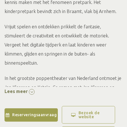
kennis maken met het fenomeen pretpark. Het
kinderpretpark bevindt zich in Braamt, vlak bij Arnhem.
Vrijuit spelen en ontdekken prikkelt de fantasie,
stimuleert de creativiteit en ontwikkelt de motoriek.
Vergeet het digitale tijdperk en laat kinderen weer
klimmen, glijden en springen in de buiten- als
binnenspeeltuin.
In het grootste poppentheater van Nederland ontmoet je
Jan Klaassen en Katrijn. Ga samen met Jan Klaassen op
Lees meer
avontuur en maak een reis vol fantasie.
Extra lang genieten? Naast het kinderpretpark heeft Jan
Bezoek de
Reserveringsaanvraag
website
Klaassen zijn eigen kindercamping. Laat je dromen