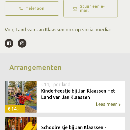
uitkomen en slaap in een vliegtuig, brandweerauto,
Stuur een e-
Telefoon
mail
vrachtwagen of boomhut! Kijk op
www.janklaassendromenland.nl
voor meer informatie en
Volg Land van Jan Klaassen ook op social media:
de actuele openingstijden.
Arrangementen
€14,- per kind
Kinderfeestje bij Jan Klaassen Het
Land van Jan Klaassen
Lees meer
€ 14,-
Schoolreisje bij Jan Klaassen -