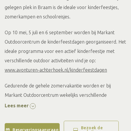
gelegen plek in Braam is de ideale voor kinderfeestjes,
zomerkampen en schoolreisjes.
Op 10 mei, 5 juli en 6 september worden bij Markant
Outdoorcentrum de kinderfeestdagen georganiseerd. Het
ideale programma voor een actief kinderfeestje met
verschillende outdoor activiteiten vind je op:
www.avonturen-achterhoek.nl/kinderfeestdagen
Gedurende de gehele zomervakantie worden er bij
Markant Outdoorcentrum wekelijks verschillende
zomerkampen georganiseerd. Ben jij een echte
Lees meer
avonturier, sportief, gek op dieren of wil je gewoon een
week lang plezier maken? Kijk dan een tussen de
Bezoek de
Reserveringsaanvraag