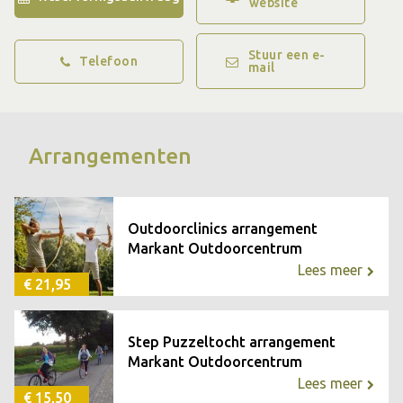
website
verschillende kinderkampen op:
www.summercamps.nl
Naast kinderfeestjes en zomerkampen bieden wij ook
Stuur een e-
Telefoon
mail
verschillende schoolreisjes aan. Met een breed scala aan
activiteiten zoals de survivalactiviteiten, kids code kraker
en kanospeurtocht is er voor elke klas een passende
Arrangementen
uitdaging.
Bij Markant Outdoorcentrum creëer je samen blijvende
Outdoorclinics arrangement
herinneringen.
Markant Outdoorcentrum
Lees meer
€ 21,95
Step Puzzeltocht arrangement
Markant Outdoorcentrum
Lees meer
€ 15,50