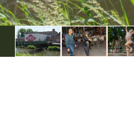
Handige informatie
Over Kids
Dagje weg
Privacyver
Kinderfeestjes
Gebruiksv
Schoolreisjes
Disclaimer
Colofon