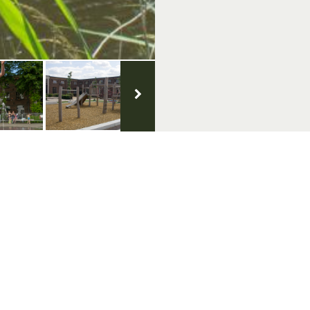
geluk
Volg ons op social media
klaring
oorwaarden
 & Copyright