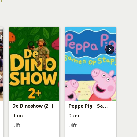
De Dinoshow (2+)
Peppa Pig - Samen Op Stap
Bing 
0 km
0 km
0 km
Ulft
Ulft
Ulft