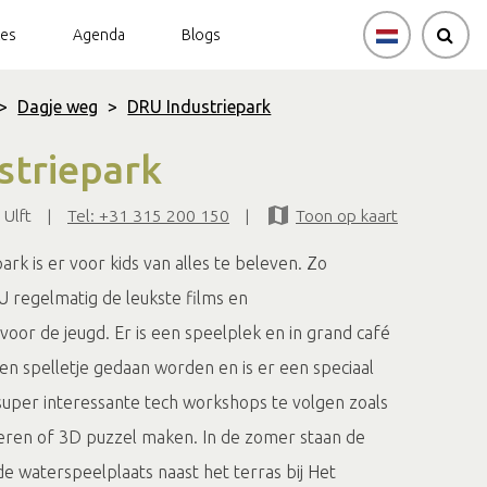
tes
Agenda
Blogs
>
Dagje weg
>
DRU Industriepark
striepark
Ulft
|
Tel: +31 315 200 150
|
Toon op kaart
rk is er voor kids van alles te beleven. Zo
regelmatig de leukste films en
voor de jeugd. Er is een speelplek en in grand café
en spelletje gedaan worden en is er een speciaal
 super interessante tech workshops te volgen zoals
en of 3D puzzel maken. In de zomer staan de
e waterspeelplaats naast het terras bij Het