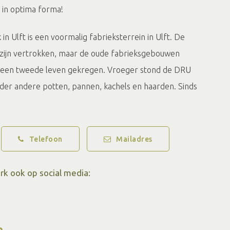
k in optima forma!
in Ulft is een voormalig fabrieksterrein in Ulft. De
en zijn vertrokken, maar de oude fabrieksgebouwen
l een tweede leven gekregen. Vroeger stond de DRU
er andere potten, pannen, kachels en haarden. Sinds
at DRU Industriepark is genoemd, een bruisende plek
r komen voor cultuur (theater, popmuziek, film, maar
 bibliotheek), eten en drinken, recreatie, onderwijs
Telefoon
Mailadres
rk ook op social media:
n