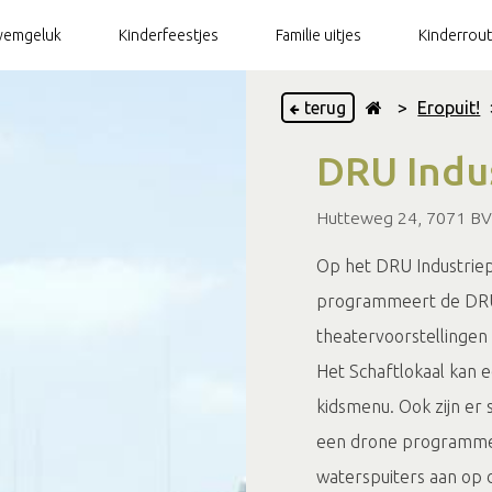
emgeluk
Kinderfeestjes
Familie uitjes
Kinderrou
terug
>
Eropuit!
DRU Indu
Hutteweg 24, 7071 BV 
Op het DRU Industriepa
programmeert de DRU 
theatervoorstellingen 
Het Schaftlokaal kan e
kidsmenu. Ook zijn er
een drone programmer
waterspuiters aan op d