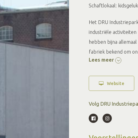
Schaftlokaal: kidsgelu
Het DRU Industriepark 
industriële activiteit
hebben bijna allemaa
fabriek bekend om ond
Lees meer
2009 is het terrein, d
waar mensen bij elkaa
ook de muziekschool en
Website
en wonen.
Volg DRU Industriepa
Voorstellinge