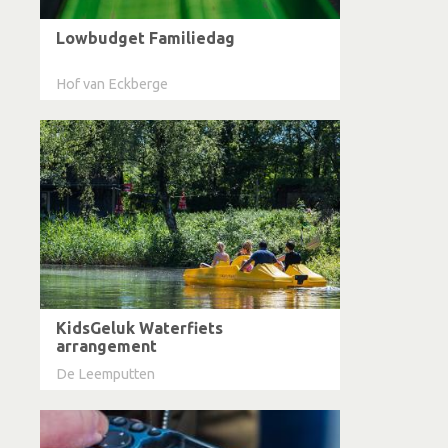
Lowbudget Familiedag
Hof van Eckberge
KidsGeluk Waterfiets
arrangement
De Leemputten