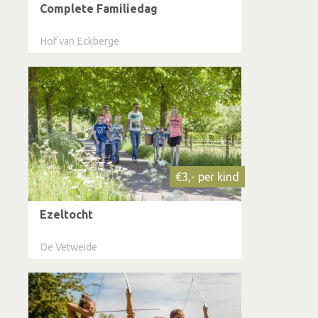
Complete Familiedag
Hof van Eckberge
€3,- per kind
Ezeltocht
De Vetweide