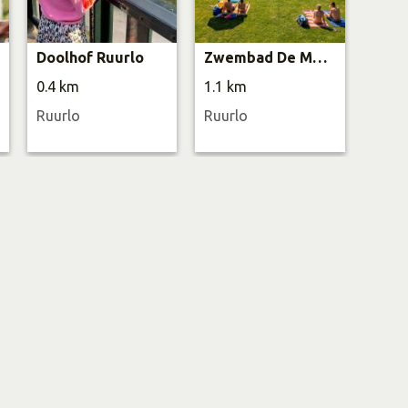
Doolhof Ruurlo
Zwembad De Meene
0.4 km
1.1 km
1.2 
Ruurlo
Ruurlo
Ruur