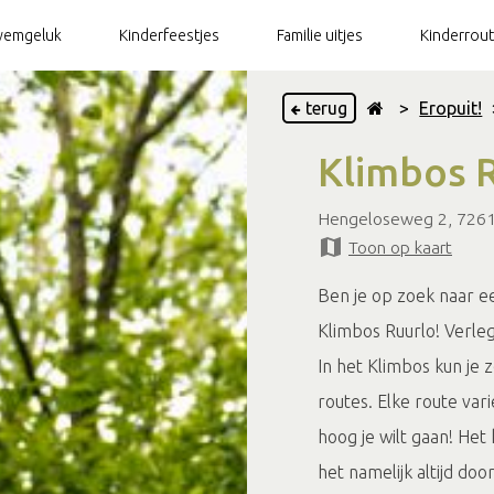
emgeluk
Kinderfeestjes
Familie uitjes
Kinderrou
terug
>
Eropuit!
Klimbos 
Hengeloseweg 2, 7261
Toon op kaart
Ben je op zoek naar ee
Klimbos Ruurlo! Verleg
In het Klimbos kun je 
routes. Elke route var
hoog je wilt gaan! Het
het namelijk altijd d