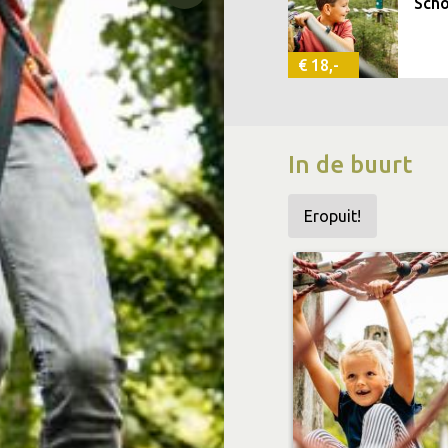
Scho
€ 18,-
In de buurt
Eropuit!