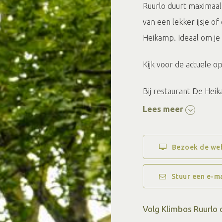
Ruurlo duurt maximaal 3
van een lekker ijsje of
Heikamp. Ideaal om je 
Kijk voor de actuele o
Bij restaurant De Hei
vervoer is Klimbos Ruu
Lees meer
is het ongeveer 20 mi
loopt het Kabouterpad
Bezoek de web
met het klimmen!
Stuur een e-ma
Volg Klimbos Ruurlo 