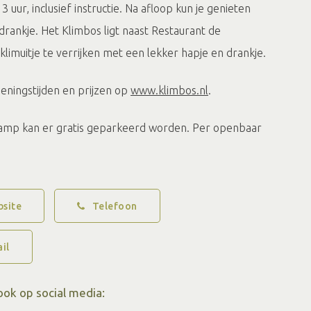
 uur, inclusief instructie. Na afloop kun je genieten
 drankje. Het Klimbos ligt naast Restaurant de
klimuitje te verrijken met een lekker hapje en drankje.
peningstijden en prijzen op
www.klimbos.nl
.
kamp kan er gratis geparkeerd worden. Per openbaar
rlo goed te bereiken via NS station Ruurlo. Vanaf hier
nuten lopen naar het Klimbos. Naast Klimbos Ruurlo
, maar ook het Liefdespad. Heel goed te combineren
site
Telefoon
il
ook op social media: