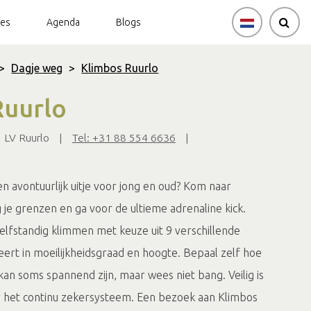
tes
Agenda
Blogs
>
Dagje weg
>
Klimbos Ruurlo
Ruurlo
 LV Ruurlo
|
Tel: +31 88 554 6636
|
n avontuurlijk uitje voor jong en oud? Kom naar
 je grenzen en ga voor de ultieme adrenaline kick.
zelfstandig klimmen met keuze uit 9 verschillende
ieert in moeilijkheidsgraad en hoogte. Bepaal zelf hoe
 kan soms spannend zijn, maar wees niet bang. Veilig is
oor het continu zekersysteem. Een bezoek aan Klimbos