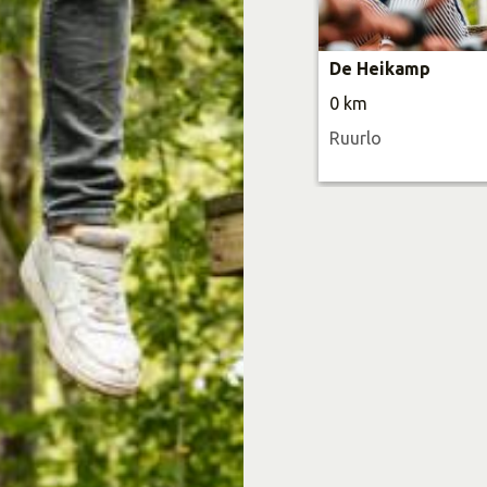
De Heikamp
0 km
Ruurlo