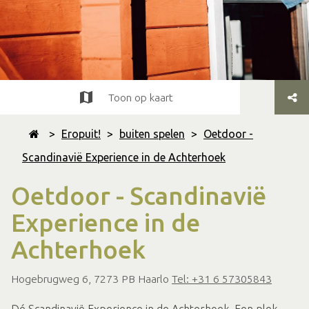
Toon op kaart
>
Eropuit!
>
buiten spelen
>
Oetdoor -
Scandinavië Experience in de Achterhoek
Oetdoor - Scandinavië
Experience in de
Achterhoek
Hogebrugweg 6, 7273 PB Haarlo
Tel: +31 6 57305843