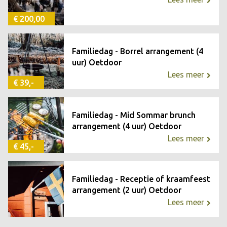
te ontspannen, maar ook om even lekker te werken
€ 200,00
achter je laptop of te lezen met uitzicht op het groen. De
sfeer is rustig, inspirerend en helemaal hygge.
Familiedag - Borrel arrangement (4
uur) Oetdoor
Wat maakt onze koffiebar zo bijzonder?
Lees meer
€ 39,-
De sfeer. Terwijl je neerstrijkt met je koffie of lunch, hoor
je op de achtergrond het leven op de camping; vogels,
Familiedag - Mid Sommar brunch
spelende kinderen en een knisperend vuurtje. Buiten is er
arrangement (4 uur) Oetdoor
een terras met fijne zitjes en een nieuwe speeltuin.
Lees meer
€ 45,-
Binnen heerst warmte, licht en eenvoud.
Familiedag - Receptie of kraamfeest
arrangement (2 uur) Oetdoor
Lees meer