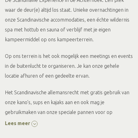
Dé Scandinavië Experience in de Achterhoek. Een plek
waar de deur(e) altijd los staat. Unieke overnachtingen in
onze Scandinavische accommodaties, een échte wildernis
spa met hottub en sauna of verblijf met je eigen
kampeermiddel op ons kampeerterrein.
Op ons terrein is het ook mogelijk een meetings en events
in de buitenlucht te organiseren. Je kan onze gehele
locatie afhuren of een gedeelte ervan.
Het Scandinavische allemansrecht met gratis gebruik van
onze kano’s, sups en kajaks aan en ook mag je
gebruikmaken van onze speciale pannen voor op
kampvuur.
Lees meer