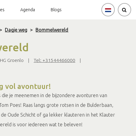
tes
Agenda
Blogs
>
Dagje weg
>
Bommelwereld
ereld
 HG Groenlo
|
Tel: +31544466000
|
g vol avontuur!
s die je meenemen in de bijzondere avonturen van
Tom Poes! Raas langs grote rotsen in de Bulderbaan,
 de Oude Schicht of ga lekker klauteren in het Klauter
reld is voor iedereen wat te beleven!