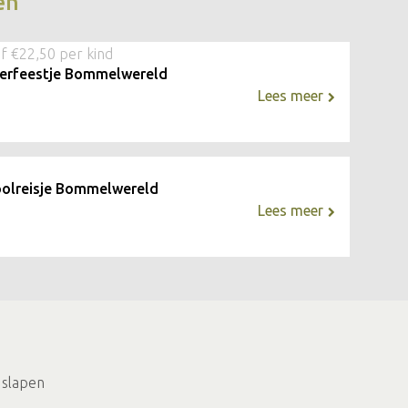
en
f €22,50 per kind
erfeestje Bommelwereld
Lees meer
olreisje Bommelwereld
Lees meer
 slapen