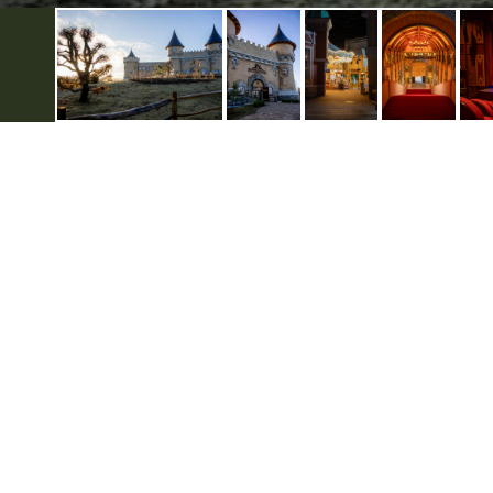
Handige informatie
Over Kids
Dagje weg
Privacyver
Kinderfeestjes
Gebruiksv
Schoolreisjes
Disclaimer
Colofon