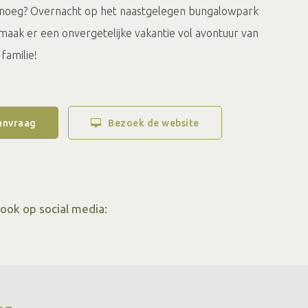
 genoeg? Overnacht op het naastgelegen bungalowpark
maak er een onvergetelijke vakantie vol avontuur van
familie!
anvraag
Bezoek de website
ok op social media: