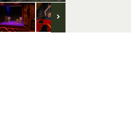
geluk
Volg ons op social media
klaring
oorwaarden
 & Copyright