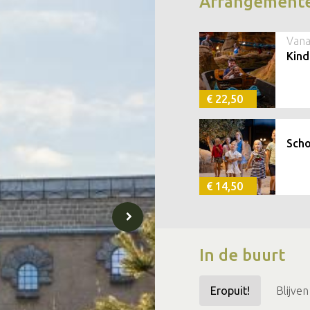
Arrangement
Vana
Kind
€ 22,50
Scho
€ 14,50
In de buurt
Eropuit!
Blijven