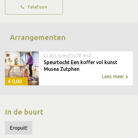
Telefoon
in een kunstwerk of over de portretten (beelden en
schilderijen). Het boekje mag na de speurtocht mee naar
huis.
Arrangementen
Prijs: € 0,- excl. museum entrée
Gratis speurtocht excl.
Speurtocht Een koffer vol kunst
museumtoegang
Musea Zutphen
Lees meer
€ 0,00
In de buurt
Eropuit!