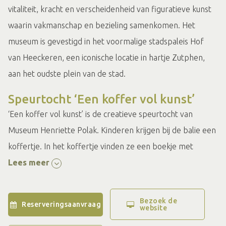
vitaliteit, kracht en verscheidenheid van figuratieve kunst
waarin vakmanschap en bezieling samenkomen. Het
museum is gevestigd in het voormalige stadspaleis Hof
van Heeckeren, een iconische locatie in hartje Zutphen,
aan het oudste plein van de stad.
Speurtocht ‘Een koffer vol kunst’
‘Een koffer vol kunst’ is de creatieve speurtocht van
Museum Henriette Polak. Kinderen krijgen bij de balie een
koffertje. In het koffertje vinden ze een boekje met
allerlei activiteiten die ze in het museum kunnen doen.
Lees meer
Spelletjes, tekenen en zelf een digitale tentoonstelling
Bezoek de
Reserveringsaanvraag
maken. Door veel zelf te doen, leren ze vanzelf meer
website
over de kunst in dit museum. Bijvoorbeeld over de kleuren