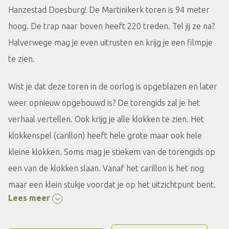
Hanzestad Doesburg! De Martinikerk toren is 94 meter
hoog. De trap naar boven heeft 220 treden. Tel jij ze na?
Halverwege mag je even uitrusten en krijg je een filmpje
te zien.
Wist je dat deze toren in de oorlog is opgeblazen en later
weer opnieuw opgebouwd is? De torengids zal je het
verhaal vertellen. Ook krijg je alle klokken te zien. Het
klokkenspel (carillon) heeft hele grote maar ook hele
kleine klokken. Soms mag je stiekem van de torengids op
een van de klokken slaan. Vanaf het carillon is het nog
maar een klein stukje voordat je op het uitzichtpunt bent.
Lees meer
Daar kun je de IJsselvallei, de Veluwezoom, de Achterhoek
en ook het middeleeuwse stratenpatroon van Doesburg