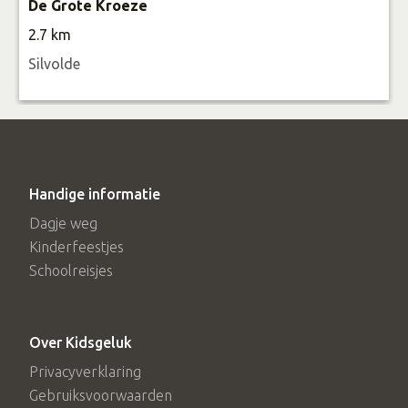
De Grote Kroeze
2.7 km
Silvolde
Handige informatie
Dagje weg
Kinderfeestjes
Schoolreisjes
Over Kidsgeluk
Privacyverklaring
Gebruiksvoorwaarden