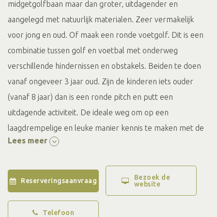
midgetgolfbaan maar dan groter, uitdagender en
aangelegd met natuurlijk materialen. Zeer vermakelijk
voor jong en oud. Of maak een ronde voetgolf. Dit is een
combinatie tussen golf en voetbal met onderweg
verschillende hindernissen en obstakels. Beiden te doen
vanaf ongeveer 3 jaar oud. Zijn de kinderen iets ouder
(vanaf 8 jaar) dan is een ronde pitch en putt een
uitdagende activiteit. De ideale weg om op een
laagdrempelige en leuke manier kennis te maken met de
Lees meer
golfsport. En ondertussen lekker samen buiten bezig met
het hele gezin.
Bezoek de
Reserveringsaanvraag
website
Direct naast het terras zit nog een leuke overzichtelijke
speeltuin. En vanaf ’t Lohr zijn er mooie wandel- en
Telefoon
fietsroutes.