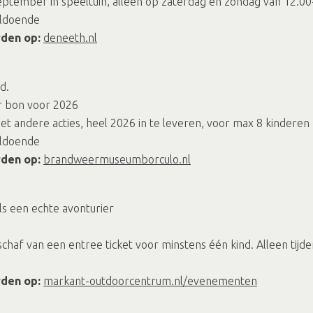
eptember in speeltuin, alleen op zaterdag en zondag van 12.00-20
oldoende
rden op:
deneeth.nl
d.
er bon voor 2026
et andere acties, heel 2026 in te leveren, voor max 8 kinderen
oldoende
rden op:
brandweermuseumborculo.nl
ls een echte avonturier
schaf van een entree ticket voor minstens één kind. Alleen tijd
rden op:
markant-outdoorcentrum.nl/evenementen