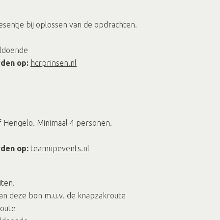
resentje bij oplossen van de opdrachten.
oldoende
rden op:
hcrprinsen.nl
f Hengelo. Minimaal 4 personen.
rden op:
teamupevents.nl
iten.
 van deze bon m.u.v. de knapzakroute
route