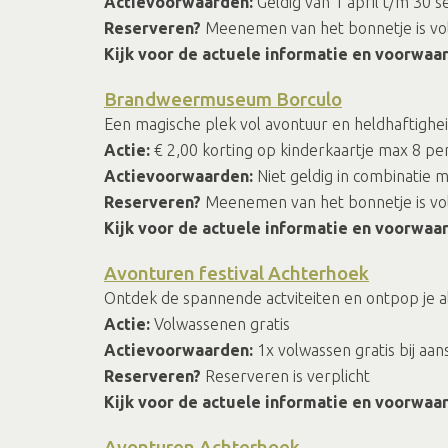
Actievoorwaarden:
Geldig van 1 april t/m 30 s
Reserveren?
Meenemen van het bonnetje is v
Kijk voor de actuele informatie en voorwaa
Brandweermuseum Borculo
Een magische plek vol avontuur en heldhaftighei
Actie:
€ 2,00 korting op kinderkaartje max 8 p
Actievoorwaarden:
Niet geldig in combinatie m
Reserveren?
Meenemen van het bonnetje is v
Kijk voor de actuele informatie en voorwaa
Avonturen festival Achterhoek
Ontdek de spannende actviteiten en ontpop je a
Actie:
Volwassenen gratis
Actievoorwaarden:
1x volwassen gratis bij aan
Reserveren?
Reserveren is verplicht
Kijk voor de actuele informatie en voorwaa
Avonturen Achterhoek