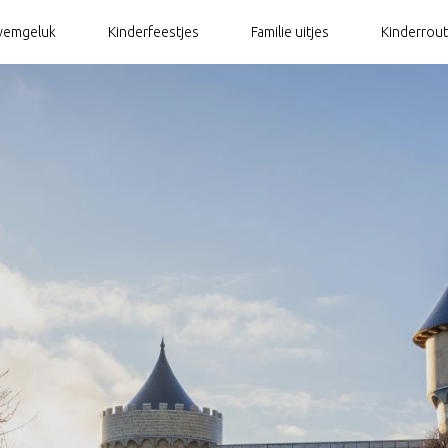
emgeluk
Kinderfeestjes
Familie uitjes
Kinderrou