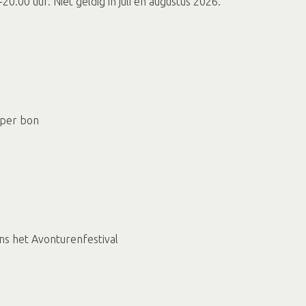
.00 uur. Niet geldig in juli en augustus 2026.
 per bon
ens het Avonturenfestival