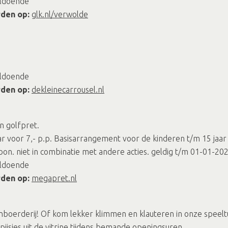
oldoende
rden op:
glk.nl/verwolde
oldoende
rden op:
dekleinecarrousel.nl
n golfpret.
 voor 7,- p.p. Basisarrangement voor de kinderen t/m 15 jaar
n. niet in combinatie met andere acties. geldig t/m 01-01-20
oldoende
rden op:
megapret.nl
nboerderij! Of kom lekker klimmen en klauteren in onze speelt
jsjes uit de vitrine tijdens bemande openingsuren