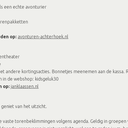
ls een echte avonturier
turenpakketten
rden op:
avonturen-achterhoek.nl
pentheater
e
met andere kortingsacties. Bonnetjes meenemen aan de kassa. R
n in de webshop: kidsgeluk30
n op:
janklaassen.nl
eniet van het uitzicht.
lle vaste torenbeklimmingen volgens agenda. Geldig in groepe