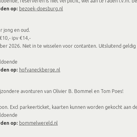
oende, reserveren is niet verplicht, wel aan te raden i.v.m. b
rden op:
bezoek-doesburg.nl
r jong en oud.
10,- ipv €14,-
er 2026. Niet in te wisselen voor contanten. Uitsluitend geldi
oldoende
rden op:
hofvaneckberge.nl
bijzondere avonturen van Olivier B. Bommel en Tom Poes!
on. Excl parkeerticket, kaarten kunnen worden gekocht aan d
oldoende
rden op:
bommelwereld.nl