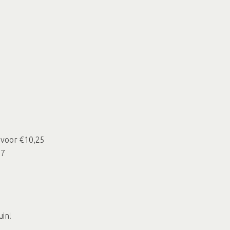
 voor €10,25
27
uin!