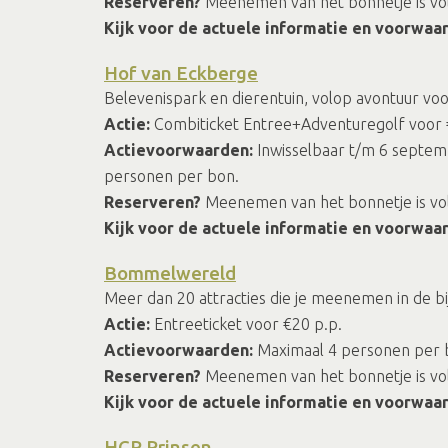
Reserveren?
Meenemen van het bonnetje is vold
Kijk voor de actuele informatie en voorwaa
Hof van Eckberge
Belevenispark en dierentuin, volop avontuur voo
Actie:
Combiticket Entree+Adventuregolf voor €
Actievoorwaarden:
Inwisselbaar t/m 6 septemb
personen per bon.
Reserveren?
Meenemen van het bonnetje is v
Kijk voor de actuele informatie en voorwaa
Bommelwereld
Meer dan 20 attracties die je meenemen in de 
Actie:
Entreeticket voor €20 p.p.
Actievoorwaarden:
Maximaal 4 personen per b
Reserveren?
Meenemen van het bonnetje is v
Kijk voor de actuele informatie en voorwaa
HCR Prinsen