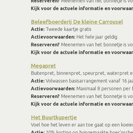
Reserveren?
Meenemen van het bonnetje is v
Kijk voor de actuele informatie en voorwaa
Beleefboerderij De kleine Carrousel
Actie:
Tweede kaartje gratis
Actievoorwaarden:
Het hele jaar geldig
Reserveren?
Meenemen van het bonnetje is v
Kijk voor de actuele informatie en voorwaa
Megapret
Buitenpret, binnenpret, speurpret, waterpret e
Actie:
Volwassen basisarrangement vanaf 16 jaar
Actievoorwaarden:
Maximaal 8 personen per bo
Reserveren?
Meenemen van het bonnetje is v
Kijk voor de actuele informatie en voorwaa
Het Buurtkupertje
Voel hoe het leven er aan toe gaat op een koeie
Actie:
10% korting op huisgemaakte boer'nschepi