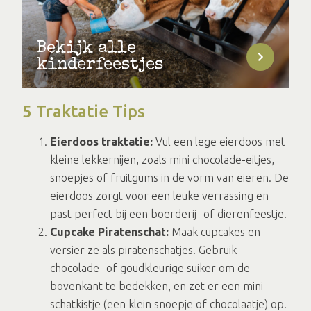
Bekijk alle
kinderfeestjes
5 Traktatie Tips
Eierdoos traktatie:
Vul een lege eierdoos met
kleine lekkernijen, zoals mini chocolade-eitjes,
snoepjes of fruitgums in de vorm van eieren. De
eierdoos zorgt voor een leuke verrassing en
past perfect bij een boerderij- of dierenfeestje!
Cupcake Piratenschat:
Maak cupcakes en
versier ze als piratenschatjes! Gebruik
chocolade- of goudkleurige suiker om de
bovenkant te bedekken, en zet er een mini-
schatkistje (een klein snoepje of chocolaatje) op.