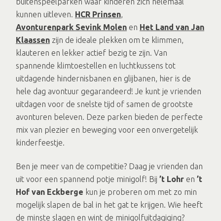
buitenspeelparken waar kinderen zich helemaal
kunnen uitleven.
HCR Prinsen
,
Avonturenpark
Sevink Molen
en
Het Land van Jan
Klaassen
zijn de ideale plekken om te klimmen,
klauteren en lekker actief bezig te zijn. Van
spannende klimtoestellen en luchtkussens tot
uitdagende hindernisbanen en glijbanen, hier is de
hele dag avontuur gegarandeerd! Je kunt je vrienden
uitdagen voor de snelste tijd of samen de grootste
avonturen beleven. Deze parken bieden de perfecte
mix van plezier en beweging voor een onvergetelijk
kinderfeestje.
Ben je meer van de competitie? Daag je vrienden dan
uit voor een spannend potje minigolf! Bij
’t Lohr
en
’t
Hof van Eckberge
kun je proberen om met zo min
mogelijk slapen de bal in het gat te krijgen. Wie heeft
de minste slagen en wint de minigolfuitdagiging?