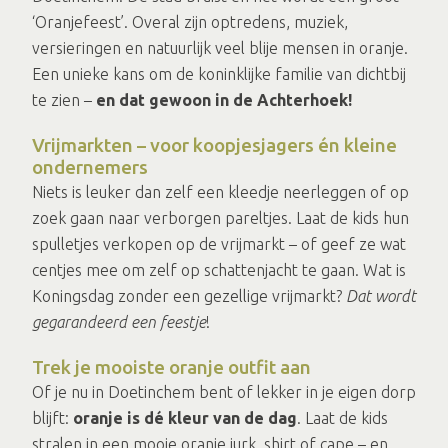
‘Oranjefeest’. Overal zijn optredens, muziek,
versieringen en natuurlijk veel blije mensen in oranje.
Een unieke kans om de koninklijke familie van dichtbij
te zien –
en dat gewoon in de Achterhoek!
Vrijmarkten – voor koopjesjagers én kleine
ondernemers
Niets is leuker dan zelf een kleedje neerleggen of op
zoek gaan naar verborgen pareltjes. Laat de kids hun
spulletjes verkopen op de vrijmarkt – of geef ze wat
centjes mee om zelf op schattenjacht te gaan. Wat is
Koningsdag zonder een gezellige vrijmarkt?
Dat wordt
gegarandeerd een feestje
!
Trek je mooiste oranje outfit aan
Of je nu in Doetinchem bent of lekker in je eigen dorp
blijft:
oranje is dé kleur van de dag
. Laat de kids
stralen in een mooie oranje jurk, shirt of cape – en