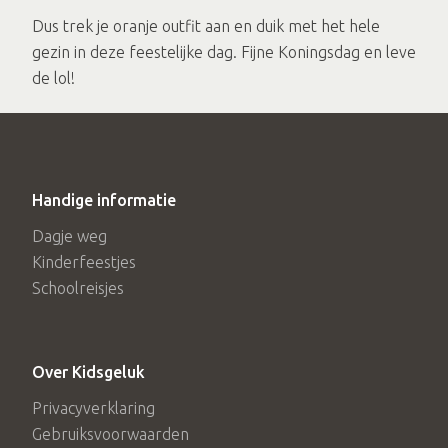
Dus trek je oranje outfit aan en duik met het hele
gezin in deze feestelijke dag. Fijne Koningsdag en leve
de lol!
Handige informatie
Dagje weg
Kinderfeestjes
Schoolreisjes
Over Kidsgeluk
Privacyverklaring
Gebruiksvoorwaarden