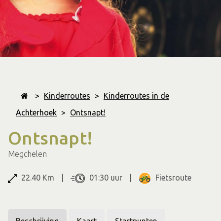
>
Kinderroutes
>
Kinderroutes in de
Achterhoek
>
Ontsnapt!
Ontsnapt!
Megchelen
22.40 Km
01:30 uur
Fietsroute
Beschrijving
Kaart
Startpunten