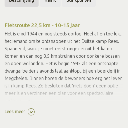
Fietsroute 22,5 km - 10-15 jaar
Het is eind 1944 en nog steeds oorlog. Heel af en toe lukt
het iemand om te ontsnappen uit het Duitse kamp Rees.
Spannend, want je moet eerst ongezien uit het kamp
komen en dan nog 8,5 km struinen door donkere bossen
en open weilanden. Het is begin 1945 als een ontsnapte
dwangarbeider’s avonds laat aanklopt bij een boerderij in
Megchelen. Binnen horen de bewoners hoe erg het leven
is in kamp Rees. Ze besluiten dat ‘niets doen’ geen optie
meer is en verzinnen een plan voor een spectaculaire
reddingsactie.
Lees meer
Startpunt TOP in Megchelen, Oranjeplein 1
Deze digitale route is als volgt verkrijgbaar: