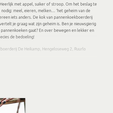
eerlijk met appel, suiker of stroop. Om het beslag te
l nodig: meel, eieren, melken… ‘het geheim van de
edereen iets anders. De kok van pannenkoekboerderij
ertelt je graag wat zijn geheim is. Ben je nieuwsgierig
r pannenkoeken gaat? En over bewegen en lekker en
ecies de bedoeling!
boerderij De Heikamp, Hengeloseweg 2, Ruurlo
als volgt verkrijgbaar:
te gratis op je smartphone via de RoutAbel app