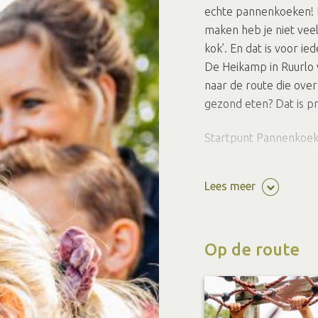
echte pannenkoeken! H
maken heb je niet vee
kok’. En dat is voor i
De Heikamp in Ruurlo v
naar de route die ove
gezond eten? Dat is pr
Startpunt Pannenkoek
Deze digitale route is 
Lees meer
Download de rou
Op de route