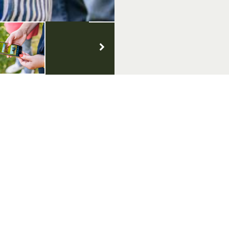
geluk
Volg ons op social media
klaring
oorwaarden
 & Copyright