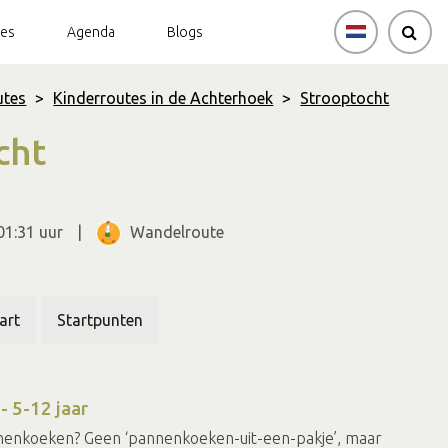
tes
Agenda
Blogs
utes
>
Kinderroutes in de Achterhoek
>
Strooptocht
cht
1:31 uur
Wandelroute
art
Startpunten
 5-12 jaar
nnenkoeken? Geen ‘pannenkoeken-uit-een-pakje’, maar