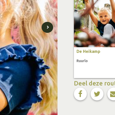
De Heikamp
Ruurlo
Deel deze rou