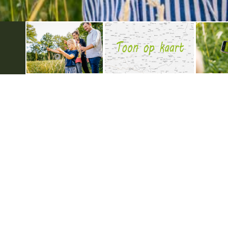
Handige informatie
Over Kids
Dagje weg
Privacyver
Kinderfeestjes
Gebruiksv
Schoolreisjes
Disclaimer
Colofon