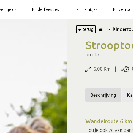
emgeluk
Kinderfeestjes
Familie uitjes
Kinderrou
terug
>
Kinderro
Stroopto
Ruurlo
6.00 Km
0
Beschrijving
Ka
Wandelroute 6 km -
Hou je ook zo van pa