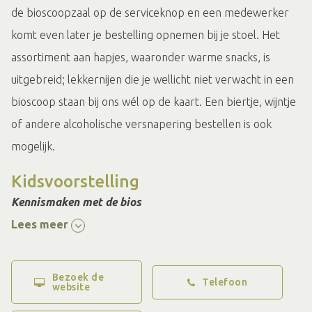
de bioscoopzaal op de serviceknop en een medewerker
komt even later je bestelling opnemen bij je stoel. Het
assortiment aan hapjes, waaronder warme snacks, is
uitgebreid; lekkernijen die je wellicht niet verwacht in een
bioscoop staan bij ons wél op de kaart. Een biertje, wijntje
of andere alcoholische versnapering bestellen is ook
mogelijk.
Kidsvoorstelling
Kennismaken met de bios
Even kennis maken met de bioscoop tegen een
Lees meer
gereduceerd tarief? Dat kan bij Cinemajestic tijdens de
kidsvoorstelling. We selecteren een geschikte kinderfilm
Bezoek de
Telefoon
website
uit het assortiment. Een kind tot 12 jaar betaalt €7,50 en