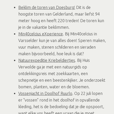
Beklim de toren van Doesburg!
Dit is de
hoogste toren van Gelderland, maar liefst 94
meter hoog en heeft 220 treden! De toren kun
je in de vakantie beklimmen.
Min40celcius eXperience
. Bij Min40celcius in
Varsselder kun je van alles doen! Speren maken,
vuur maken, stenen schilderen en sieraden
maken bijvoorbeeld, hoe leuk is dat?
Natuurexpeditie Kriebeldiertjes
. Bij Huis
Verwolde ga je met een natuurgids op
ontdekkingsreis met zoekkaarten, een
schepnetje en een beestenkijker. Je onderzoekt
bomen, planten, water en de bloemen.
Vossenjacht in Doolhof Ruurlo
. Op 22 juli lopen
er "vossen" rond in het doolhof in opvallende
kleding, het is de bedoeling dat je die opspoort,
want elke vos heeft een vraag die je moet